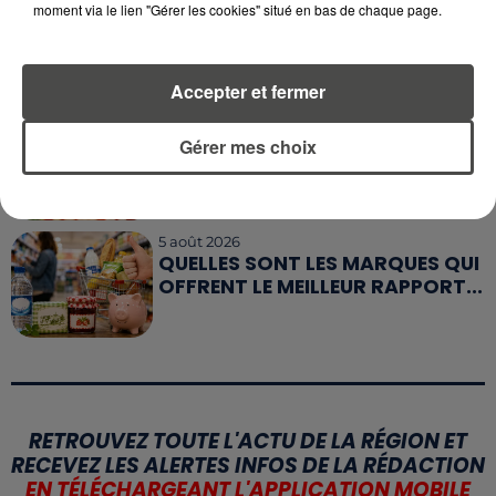
6 août 2026
moment via le lien "Gérer les cookies" situé en bas de chaque page.
CANICULE : POURQUOI LES
BOUTEILLES D'EAU
DISPARAISSENT DES RAYONS...
Accepter et fermer
5 août 2026
MANGER SAINEMENT COÛTE 25 %
Gérer mes choix
PLUS CHER QU'IL Y A CINQ ANS,
ALERTE L’ONU
5 août 2026
QUELLES SONT LES MARQUES QUI
OFFRENT LE MEILLEUR RAPPORT...
RETROUVEZ TOUTE L'ACTU DE LA RÉGION ET
RECEVEZ LES ALERTES INFOS DE LA RÉDACTION
EN TÉLÉCHARGEANT L'APPLICATION MOBILE