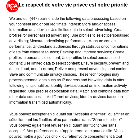
Le respect de votre vie privée est notre priorité
We and
our (447) partners
do the following data processing based on
A LIRE AUSSI...
your consent and/or our legitimate interest: Store and/or access
information on a device; Use limited data to select advertising; Create
profiles for personalised advertising; Use profiles to select personalised
advertising; Measure advertising performance; Measure content
7 août 2026
performance; Understand audiences through statistics or combinations
PETIT-DÉJEUNER : EST-IL
of data from different sources; Develop and improve services; Create
VRAIMENT OBLIGATOIRE DE
profiles to personalise content; Use profiles to select personalised
MANGER LE MATIN ?
content; Use limited data to select content; Ensure security, prevent and
detect fraud, and fix errors; Deliver and present advertising and content;
Save and communicate privacy choices. These technologies may
7 août 2026
process personal data such as IP address and browsing data to offer
WEEK-END ROUGE SUR LES
following functionalities: Identify devices based on information actively
ROUTES : LE GRAND OUEST SE
requested; Use precise geolocation data; Match and combine data from
PRÉPARE À UN...
other data sources; Link different devices; Identify devices based on
information transmitted automatically.
6 août 2026
MÉGOTS ET FEUX DE FORÊT : LES
Vous pouvez accepter en cliquant sur "Accepter et fermer", ou affiner en
sélectionnant les finalités et/ou partenaires dans "Gérer mes choix".
INDUSTRIELS DU TABAC BIENTÔT
Vous pouvez également refuser en cliquant sur "Continuer sans
TAXÉS...
accepter". Vos préférences ne s'appliqueront que pour ce site. Vous
pouvez mettre à jour vos choix, ou retirer votre consentement à tout