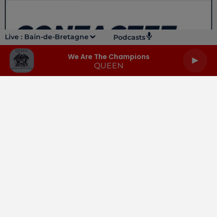
Live :
Bain-de-Bretagne
Podcasts
We Are The Champions
QUEEN
LA RADIO
INFOS
PODCASTS
RENDEZ-VOUS
PUBLICITÉ