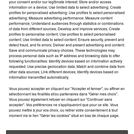
your consent and/or our legitimate interest: Store and/or access
PLUS CHER QU'IL Y A CINQ ANS,
information on a device; Use limited data to select advertising; Create
ALERTE L’ONU
profiles for personalised advertising; Use profiles to select personalised
advertising; Measure advertising performance; Measure content
performance; Understand audiences through statistics or combinations
5 août 2026
QUELLES SONT LES MARQUES QUI
of data from different sources; Develop and improve services; Create
profiles to personalise content; Use profiles to select personalised
OFFRENT LE MEILLEUR RAPPORT...
content; Use limited data to select content; Ensure security, prevent and
detect fraud, and fix errors; Deliver and present advertising and content;
Save and communicate privacy choices. These technologies may
process personal data such as IP address and browsing data to offer
following functionalities: Identify devices based on information actively
requested; Use precise geolocation data; Match and combine data from
other data sources; Link different devices; Identify devices based on
RETROUVEZ TOUTE L'ACTU DE LA RÉGION ET
information transmitted automatically.
RECEVEZ LES ALERTES INFOS DE LA RÉDACTION
Vous pouvez accepter en cliquant sur "Accepter et fermer", ou affiner en
EN TÉLÉCHARGEANT L'APPLICATION MOBILE
sélectionnant les finalités et/ou partenaires dans "Gérer mes choix".
RCA
Vous pouvez également refuser en cliquant sur "Continuer sans
accepter". Vos préférences ne s'appliqueront que pour ce site. Vous
pouvez mettre à jour vos choix, ou retirer votre consentement à tout
moment via le lien "Gérer les cookies" situé en bas de chaque page.
LA RÉDACTION
Voir toute l'équipe RCA