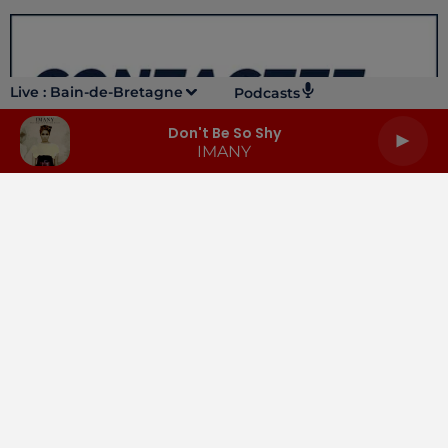
Live :
Bain-de-Bretagne
Podcasts
Don't Be So Shy
IMANY
LA RADIO
INFOS
PODCASTS
RENDEZ-VOUS
PUBLICITÉ