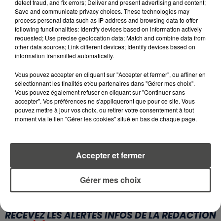
detect fraud, and fix errors; Deliver and present advertising and content;
Save and communicate privacy choices. These technologies may
6 août 2026
CANICULE : POURQUOI LES
process personal data such as IP address and browsing data to offer
following functionalities: Identify devices based on information actively
BOUTEILLES D'EAU
requested; Use precise geolocation data; Match and combine data from
DISPARAISSENT DES RAYONS...
other data sources; Link different devices; Identify devices based on
information transmitted automatically.
5 août 2026
MANGER SAINEMENT COÛTE 25 %
Vous pouvez accepter en cliquant sur "Accepter et fermer", ou affiner en
PLUS CHER QU'IL Y A CINQ ANS,
sélectionnant les finalités et/ou partenaires dans "Gérer mes choix".
Vous pouvez également refuser en cliquant sur "Continuer sans
ALERTE L’ONU
accepter". Vos préférences ne s'appliqueront que pour ce site. Vous
pouvez mettre à jour vos choix, ou retirer votre consentement à tout
5 août 2026
moment via le lien "Gérer les cookies" situé en bas de chaque page.
QUELLES SONT LES MARQUES QUI
OFFRENT LE MEILLEUR RAPPORT...
Accepter et fermer
Gérer mes choix
RETROUVEZ TOUTE L'ACTU DE LA RÉGION ET
RECEVEZ LES ALERTES INFOS DE LA RÉDACTION