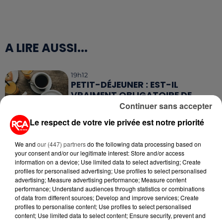
A LIRE AUSSI...
19h12
PETIT-DÉJEUNER : EST-IL
VRAIMENT OBLIGATOIRE DE
MANGER LE MATIN ?
Continuer sans accepter
Le respect de votre vie privée est notre priorité
11h03
WEEK-END ROUGE SUR LES
We and
our (447) partners
do the following data processing based on
ROUTES : LE GRAND OUEST SE
your consent and/or our legitimate interest: Store and/or access
PRÉPARE À UN...
information on a device; Use limited data to select advertising; Create
profiles for personalised advertising; Use profiles to select personalised
advertising; Measure advertising performance; Measure content
6 août 2026
MÉGOTS ET FEUX DE FORÊT : LES
performance; Understand audiences through statistics or combinations
of data from different sources; Develop and improve services; Create
INDUSTRIELS DU TABAC BIENTÔT
profiles to personalise content; Use profiles to select personalised
TAXÉS...
content; Use limited data to select content; Ensure security, prevent and