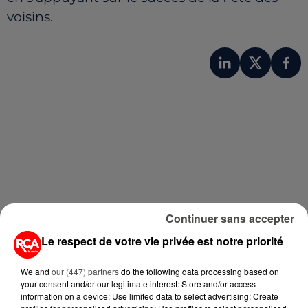
voisins.
A LIRE AUSSI...
Continuer sans accepter
Le respect de votre vie privée est notre priorité
7 août 2026
PETIT-DÉJEUNER : EST-IL
We and
our (447) partners
do the following data processing based on
VRAIMENT OBLIGATOIRE DE
your consent and/or our legitimate interest: Store and/or access
MANGER LE MATIN ?
information on a device; Use limited data to select advertising; Create