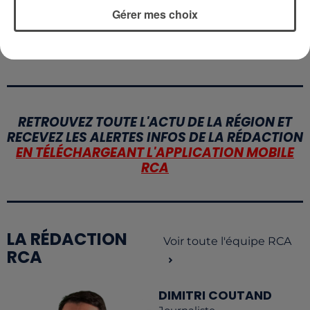
QUELLES SONT LES MARQUES QUI
Gérer mes choix
OFFRENT LE MEILLEUR RAPPORT...
RETROUVEZ TOUTE L'ACTU DE LA RÉGION ET
RECEVEZ LES ALERTES INFOS DE LA RÉDACTION
EN TÉLÉCHARGEANT L'APPLICATION MOBILE
RCA
LA RÉDACTION
Voir toute l'équipe RCA
RCA
DIMITRI COUTAND