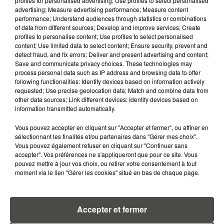
profiles for personalised advertising; Use profiles to select personalised
advertising; Measure advertising performance; Measure content
7 août 2026
WEEK-END ROUGE SUR LES
performance; Understand audiences through statistics or combinations
of data from different sources; Develop and improve services; Create
ROUTES : LE GRAND OUEST SE
profiles to personalise content; Use profiles to select personalised
PRÉPARE À UN...
content; Use limited data to select content; Ensure security, prevent and
detect fraud, and fix errors; Deliver and present advertising and content;
6 août 2026
Save and communicate privacy choices. These technologies may
MÉGOTS ET FEUX DE FORÊT : LES
process personal data such as IP address and browsing data to offer
following functionalities: Identify devices based on information actively
INDUSTRIELS DU TABAC BIENTÔT
requested; Use precise geolocation data; Match and combine data from
TAXÉS...
other data sources; Link different devices; Identify devices based on
information transmitted automatically.
6 août 2026
CANICULE : POURQUOI LES
Vous pouvez accepter en cliquant sur "Accepter et fermer", ou affiner en
BOUTEILLES D'EAU
sélectionnant les finalités et/ou partenaires dans "Gérer mes choix".
DISPARAISSENT DES RAYONS...
Vous pouvez également refuser en cliquant sur "Continuer sans
accepter". Vos préférences ne s'appliqueront que pour ce site. Vous
pouvez mettre à jour vos choix, ou retirer votre consentement à tout
5 août 2026
moment via le lien "Gérer les cookies" situé en bas de chaque page.
MANGER SAINEMENT COÛTE 25 %
PLUS CHER QU'IL Y A CINQ ANS,
ALERTE L’ONU
Accepter et fermer
5 août 2026