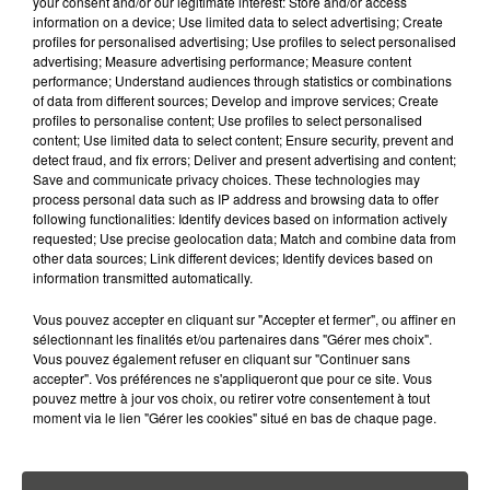
PLUS CHER QU'IL Y A CINQ ANS,
your consent and/or our legitimate interest: Store and/or access
information on a device; Use limited data to select advertising; Create
ALERTE L’ONU
profiles for personalised advertising; Use profiles to select personalised
advertising; Measure advertising performance; Measure content
5 août 2026
performance; Understand audiences through statistics or combinations
QUELLES SONT LES MARQUES QUI
of data from different sources; Develop and improve services; Create
OFFRENT LE MEILLEUR RAPPORT...
profiles to personalise content; Use profiles to select personalised
content; Use limited data to select content; Ensure security, prevent and
detect fraud, and fix errors; Deliver and present advertising and content;
Save and communicate privacy choices. These technologies may
process personal data such as IP address and browsing data to offer
following functionalities: Identify devices based on information actively
requested; Use precise geolocation data; Match and combine data from
other data sources; Link different devices; Identify devices based on
RETROUVEZ TOUTE L'ACTU DE LA RÉGION ET
information transmitted automatically.
RECEVEZ LES ALERTES INFOS DE LA RÉDACTION
EN TÉLÉCHARGEANT L'APPLICATION MOBILE
Vous pouvez accepter en cliquant sur "Accepter et fermer", ou affiner en
sélectionnant les finalités et/ou partenaires dans "Gérer mes choix".
RCA
Vous pouvez également refuser en cliquant sur "Continuer sans
accepter". Vos préférences ne s'appliqueront que pour ce site. Vous
pouvez mettre à jour vos choix, ou retirer votre consentement à tout
moment via le lien "Gérer les cookies" situé en bas de chaque page.
LA RÉDACTION
Voir toute l'équipe RCA
RCA