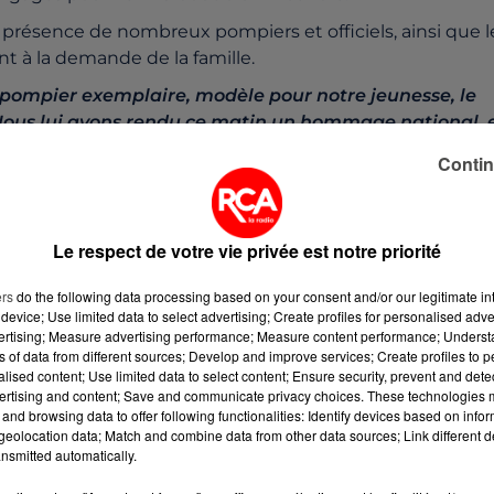
 présence de nombreux pompiers et officiels, ainsi que l
t à la demande de la famille.
ompier exemplaire, modèle pour notre jeunesse, le
ous lui avons rendu ce matin un hommage national, 
s camarades
" Gérald Darmanin, ministre de l'Intérieur.
Contin
 15H en l'église de Saint-Lyphard.
Le respect de votre vie privée est notre priorité
ers
do the following data processing based on your consent and/or our legitimate int
device; Use limited data to select advertising; Create profiles for personalised adver
vertising; Measure advertising performance; Measure content performance; Unders
 du dépôt de cookies que vous avez exprimé. Si vous
ns of data from different sources; Develop and improve services; Create profiles to 
 votre accord en cliquant sur le bouton ci-dessous.
alised content; Use limited data to select content; Ensure security, prevent and detect
ertising and content; Save and communicate privacy choices. These technologies
and browsing data to offer following functionalities: Identify devices based on infor
her l'élément
eolocation data; Match and combine data from other data sources; Link different de
nsmitted automatically.