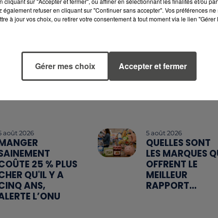
cliquant sur "Accepter et fermer", ou affiner en sélectionnant les finalités et/ou pa
 également refuser en cliquant sur "Continuer sans accepter". Vos préférences ne 
tre à jour vos choix, ou retirer votre consentement à tout moment via le lien "Gérer 
Gérer mes choix
Accepter et fermer
5 août 2026
5 août 2026
MANGER
QUELLES SONT
SAINEMENT
LES MARQUES Q
COÛTE 25 % PLUS
OFFRENT LE
CHER QU'IL Y A
MEILLEUR
CINQ ANS,
RAPPORT...
ALERTE L’ONU