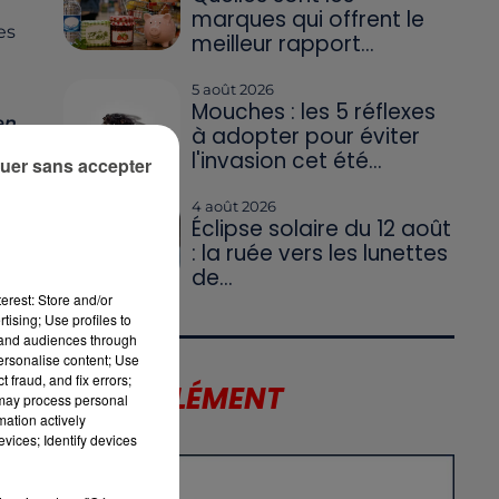
marques qui offrent le
es
meilleur rapport...
5 août 2026
Mouches : les 5 réflexes
en
à adopter pour éviter
l'invasion cet été...
uer sans accepter
4 août 2026
Éclipse solaire du 12 août
: la ruée vers les lunettes
de...
erest: Store and/or
tising; Use profiles to
tand audiences through
personalise content; Use
 fraud, and fix errors;
LE SUPPLÉMENT
 may process personal
mation actively
vices; Identify devices