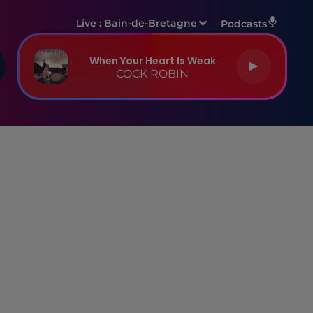
Live :
Bain-de-Bretagne
Podcasts
When Your Heart Is Weak
COCK ROBIN