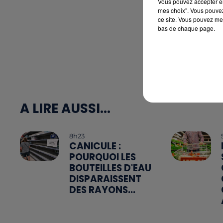
Vous pouvez accepter en 
mes choix". Vous pouvez
ce site. Vous pouvez met
bas de chaque page.
A LIRE AUSSI...
8h23
CANICULE :
POURQUOI LES
BOUTEILLES D'EAU
DISPARAISSENT
DES RAYONS...