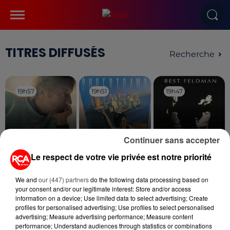
TITRES DIFFUSÉS
Recherche
19h57
19h57
19h51
19h51
19h47
19h47
Continuer sans accepter
Le respect de votre vie privée est notre priorité
ALAIN SOUCHON
SUPERTRAMP
FRANÇOIS FELDMAN
Quand Je Serai Ko
The Logical Song
Joy
We and
our (447) partners
do the following data processing based on
your consent and/or our legitimate interest: Store and/or access
information on a device; Use limited data to select advertising; Create
profiles for personalised advertising; Use profiles to select personalised
advertising; Measure advertising performance; Measure content
performance; Understand audiences through statistics or combinations
Cet élément est masqué compte-tenu du refus