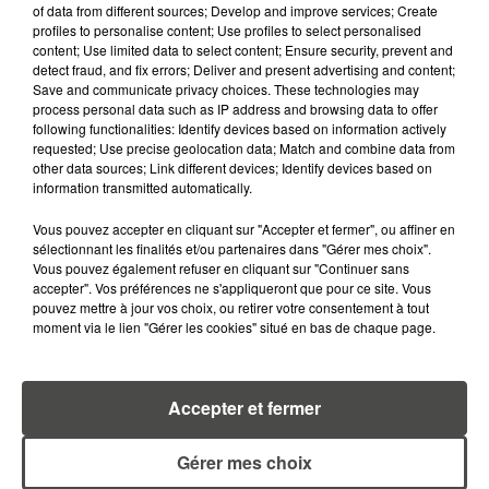
of data from different sources; Develop and improve services; Create
du dépôt de cookies que vous avez exprimé. Si
profiles to personalise content; Use profiles to select personalised
vous souhaitez l'afficher, merci de nous donner
content; Use limited data to select content; Ensure security, prevent and
detect fraud, and fix errors; Deliver and present advertising and content;
votre accord en cliquant sur le bouton ci-
Save and communicate privacy choices. These technologies may
dessous.
process personal data such as IP address and browsing data to offer
following functionalities: Identify devices based on information actively
requested; Use precise geolocation data; Match and combine data from
Afficher l'élément
other data sources; Link different devices; Identify devices based on
information transmitted automatically.
Vous pouvez accepter en cliquant sur "Accepter et fermer", ou affiner en
sélectionnant les finalités et/ou partenaires dans "Gérer mes choix".
Vous pouvez également refuser en cliquant sur "Continuer sans
accepter". Vos préférences ne s'appliqueront que pour ce site. Vous
pouvez mettre à jour vos choix, ou retirer votre consentement à tout
LA RADIO
INFOS
PODCASTS
moment via le lien "Gérer les cookies" situé en bas de chaque page.
RENDEZ-VOUS
PUBLICITÉ
Accepter et fermer
Gérer mes choix