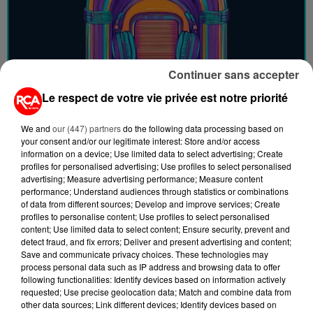
Continuer sans accepter
Le respect de votre vie privée est notre priorité
We and
our (447) partners
do the following data processing based on
your consent and/or our legitimate interest: Store and/or access
information on a device; Use limited data to select advertising; Create
profiles for personalised advertising; Use profiles to select personalised
advertising; Measure advertising performance; Measure content
performance; Understand audiences through statistics or combinations
of data from different sources; Develop and improve services; Create
profiles to personalise content; Use profiles to select personalised
content; Use limited data to select content; Ensure security, prevent and
detect fraud, and fix errors; Deliver and present advertising and content;
Save and communicate privacy choices. These technologies may
process personal data such as IP address and browsing data to offer
following functionalities: Identify devices based on information actively
requested; Use precise geolocation data; Match and combine data from
other data sources; Link different devices; Identify devices based on
Musique en non-stop, info locale