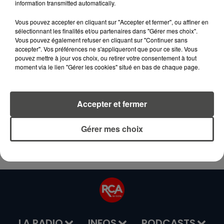
information transmitted automatically.
et bulletin météo...
Vous pouvez accepter en cliquant sur "Accepter et fermer", ou affiner en
sélectionnant les finalités et/ou partenaires dans "Gérer mes choix".
Vous pouvez également refuser en cliquant sur "Continuer sans
Juke-Box RCA
, c'est tous les jours, du lundi
accepter". Vos préférences ne s'appliqueront que pour ce site. Vous
au vendredi, de 13 heures à 16 heures : les
pouvez mettre à jour vos choix, ou retirer votre consentement à tout
moment via le lien "Gérer les cookies" situé en bas de chaque page.
plus beaux souvenirs musicaux et un beau
voyage dans le temps, avec ces mélodies qui
ont accompagné la BO de votre vie.
Accepter et fermer
Tous les lundis, mardis, mercredis, jeudis et vendredis
Gérer mes choix
de 13h00 à 16h00.
LA RADIO
INFOS
PODCASTS