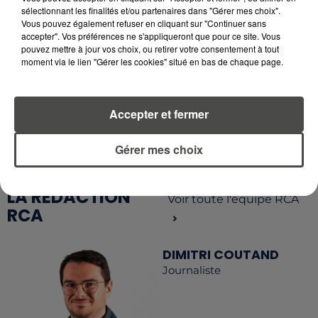
sélectionnant les finalités et/ou partenaires dans "Gérer mes choix".
Vous pouvez également refuser en cliquant sur "Continuer sans
accepter". Vos préférences ne s'appliqueront que pour ce site. Vous
pouvez mettre à jour vos choix, ou retirer votre consentement à tout
moment via le lien "Gérer les cookies" situé en bas de chaque page.
RETROUVEZ TOUTE L'ACTU DE LA RÉGION ET
RECEVEZ LES ALERTES INFOS DE LA RÉDACTION
EN TÉLÉCHARGEANT L'APPLICATION MOBILE
Accepter et fermer
RCA
Gérer mes choix
LA RÉDACTION
Voir toute l'équipe RCA
RCA
DIMITRI COUTAND
Journaliste