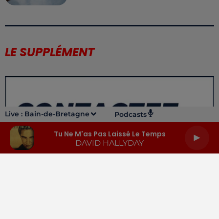
LE SUPPLÉMENT
Live :
Bain-de-Bretagne
Podcasts
Tu Ne M'as Pas Laissé Le Temps
DAVID HALLYDAY