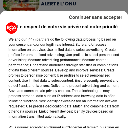
ALERTE L’ONU
Continuer sans accepter
5 août 2026
QUELLES SONT LES MARQUES QUI
Le respect de votre vie privée est notre priorité
OFFRENT LE MEILLEUR RAPPORT...
We and
our (447) partners
do the following data processing based on
your consent and/or our legitimate interest: Store and/or access
5 août 2026
information on a device; Use limited data to select advertising; Create
MOUCHES : LES 5 RÉFLEXES À
profiles for personalised advertising; Use profiles to select personalised
ADOPTER POUR ÉVITER
advertising; Measure advertising performance; Measure content
L'INVASION CET ÉTÉ...
performance; Understand audiences through statistics or combinations
of data from different sources; Develop and improve services; Create
profiles to personalise content; Use profiles to select personalised
4 août 2026
content; Use limited data to select content; Ensure security, prevent and
ÉCLIPSE SOLAIRE DU 12 AOÛT : LA
detect fraud, and fix errors; Deliver and present advertising and content;
RUÉE VERS LES LUNETTES DE...
Save and communicate privacy choices. These technologies may
process personal data such as IP address and browsing data to offer
following functionalities: Identify devices based on information actively
requested; Use precise geolocation data; Match and combine data from
4 août 2026
other data sources; Link different devices; Identify devices based on
CAMPING-CAR : CE QUE VOUS
information transmitted automatically.
AVEZ LE DROIT DE FAIRE... ET LES
ERREURS...
Vous pouvez accepter en cliquant sur "Accepter et fermer", ou affiner en