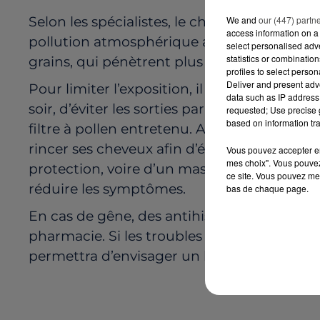
We and
our (447) partn
Selon les spécialistes, le changement climat
access information on a 
pollution atmosphérique aggrave également
select personalised ad
statistics or combinatio
grains, qui pénètrent plus facilement dans l
profiles to select person
Deliver and present adv
Pour limiter l’exposition, il est recommand
data such as IP address 
soir, d’éviter les sorties par temps venteux
requested; Use precise g
based on information tra
filtre à pollen entretenu. Après une sortie,
rincer ses cheveux afin d’éliminer les part
Vous pouvez accepter en 
mes choix". Vous pouvez
protection, voire d’un masque lors d’activi
ce site. Vous pouvez met
réduire les symptômes.
bas de chaque page.
En cas de gêne, des antihistaminiques ou d
pharmacie. Si les troubles persistent ou s’i
permettra d’envisager un bilan allergologiqu