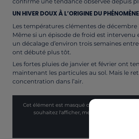
confirme une tendance observée depuis pl
UN HIVER DOUX À L’ORIGINE DU PHÉNOMÈNE
Les températures clémentes de décembre 
Même si un épisode de froid est intervenu ens
un décalage d’environ trois semaines entre 
ont débuté plus tôt.
Les fortes pluies de janvier et février ont 
maintenant les particules au sol. Mais le re
concentration dans l’air.
Cet élément est masqué compte-tenu du refus
souhaitez l'afficher, merci de nous donner
Affic