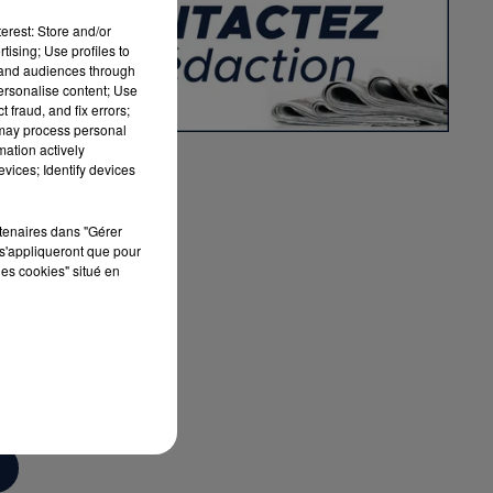
erest: Store and/or
La
tising; Use profiles to
tand audiences through
personalise content; Use
 fraud, and fix errors;
 may process personal
mation actively
n
vices; Identify devices
rtenaires dans "Gérer
s'appliqueront que pour
les cookies" situé en