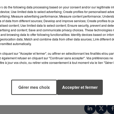
ers
do the following data processing based on your consent and/or our legitimate int
ique allonge et avance les saisons polliniques. 
device; Use limited data to select advertising; Create profiles for personalised adver
 les réactions allergiques en fragmentant les
vertising; Measure advertising performance; Measure content performance; Unders
ns of data from different sources; Develop and improve services; Create profiles to 
es voies respiratoires.
alised content; Use limited data to select content; Ensure security, prevent and detect
ertising and content; Save and communicate privacy choices. These technologies
é d’aérer son logement tôt le matin ou tard le
and browsing data to offer following functionalities: Identify devices based on infor
 et de garder les vitres fermées en voiture avec u
eolocation data; Match and combine data from other data sources; Link different de
nsmitted automatically.
 mieux vaut se changer, laver ses vêtements et
icules accumulées. Le port de lunettes de
cliquant sur "Accepter et fermer", ou affiner en sélectionnant les finalités et/ou pa
 également refuser en cliquant sur "Continuer sans accepter". Vos préférences ne 
tés comme le jardinage ou la tonte, peut aussi
tre à jour vos choix, ou retirer votre consentement à tout moment via le lien "Gérer 
es traitements locaux sont disponibles en
ntensifient, une consultation chez un spécialiste
Gérer mes choix
Accepter et fermer
e et, si nécessaire, une désensibilisation.