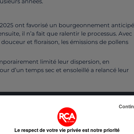
usieurs années.
2025 ont favorisé un bourgeonnement anticipé
uite, il n’a fait que ralentir le processus. Avec
douceur et floraison, les émissions de pollens
temporairement limité leur dispersion, en
tour d’un temps sec et ensoleillé a relancé leur
 du dépôt de cookies que vous avez exprimé. Si vous
Contin
 votre accord en cliquant sur le bouton ci-dessous.
her l'élément
Le respect de votre vie privée est notre priorité