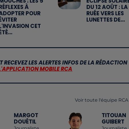
MOUCHES : LES 5
ÉCLIPSE SOLAIR
RÉFLEXES À
DU 12 AOÛT : LA
ADOPTER POUR
RUÉE VERS LES
ÉVITER
LUNETTES DE...
L'INVASION CET
ÉTÉ...
T RECEVEZ LES ALERTES INFOS DE LA RÉDACTION
L'APPLICATION MOBILE RCA
Voir toute l'équipe RCA
MARGOT
TITOUAN
DOUÉTIL
GUIBERT
Journaliste
Journaliste