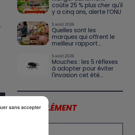
coûte 25 % plus cher qu'il
y a cinq ans, alerte l’ONU
5 août 2026
.
Quelles sont les
marques qui offrent le
meilleur rapport...
5 août 2026
Mouches : les 5 réflexes
à adopter pour éviter
l'invasion cet été...
LE SUPPLÉMENT
uer sans accepter